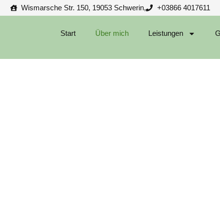
Wismarsche Str. 150, 19053 Schwerin,
+03866 4017611
Start
Über mich
Leistungen
G
ÜBER MICH