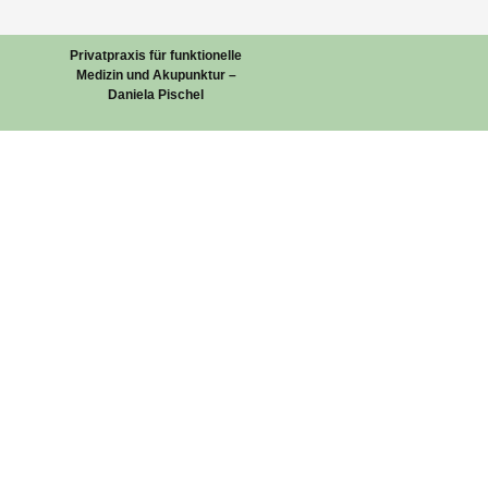
Privatpraxis für funktionelle
Medizin und Akupunktur –
Daniela Pischel